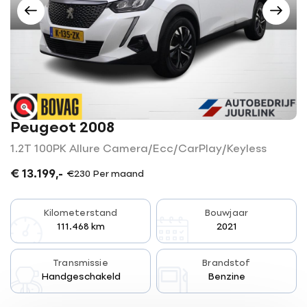
0523-654030
7773 NK Hardenberg
Openingstijden
Openingstijden Showroom
Werkplaats
Ma-vr
08:00 - 18:00
Za
09:00 - 16.00
Ma-vr
07:30 - 17:30
Buiten openingstijden op
Za
Gesloten
afspraak
mogelijk
Peugeot 2008
1.2T 100PK Allure Camera/Ecc/CarPlay/Keyless
€ 13.199,-
€230 Per maand
Kilometerstand
Bouwjaar
111.468 km
2021
Transmissie
Brandstof
Handgeschakeld
Benzine