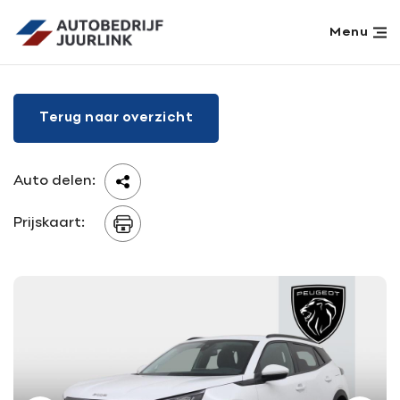
Menu
Home
Terug naar overzicht
Aanbod
Werkplaats
Diensten
Auto delen:
Over ons
Prijskaart:
Verkocht
Vacatures
Contact
Contact
Adres
info@juurlink.nl
Koningsspil 6