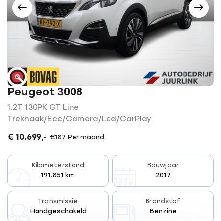
Contact
Adres
info@juurlink.nl
Koningsspil 6
0523-654030
7773 NK Hardenberg
Openingstijden
Openingstijden Showroom
Werkplaats
Ma-vr
08:00 - 18:00
Za
09:00 - 16.00
Ma-vr
07:30 - 17:30
Buiten openingstijden op
Za
Gesloten
Peugeot 3008
afspraak
mogelijk
1.2T 130PK GT Line
Trekhaak/Ecc/Camera/Led/CarPlay
€ 10.699,-
€187 Per maand
Kilometerstand
Bouwjaar
191.851 km
2017
Transmissie
Brandstof
Handgeschakeld
Benzine