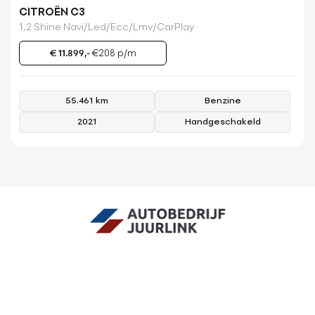
CITROËN C3
1.2 Shine Navi/Led/Ecc/Lmv/CarPlay
€ 11.899,-
€208 p/m
55.461 km
Benzine
2021
Handgeschakeld