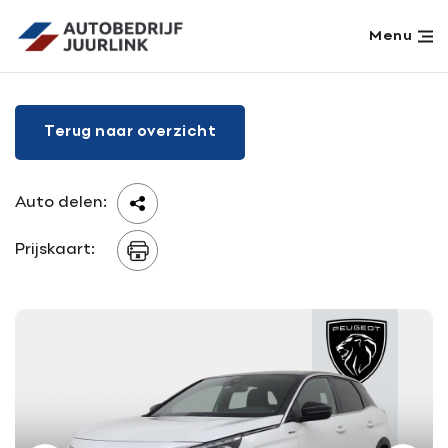
Menu
Home
Terug naar overzicht
Aanbod
Werkplaats
Diensten
Auto delen:
Over ons
Prijskaart:
Verkocht
Vacatures
Contact
Aanvraag terugroepactie