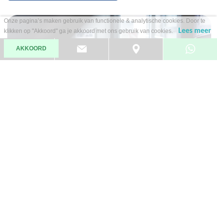
Onze pagina’s maken gebruik van functionele & analytische cookies. Door te
Lees meer
klikken op "Akkoord" ga je akkoord met ons gebruik van cookies.
AKKOORD
INKOOP / TAXATIE