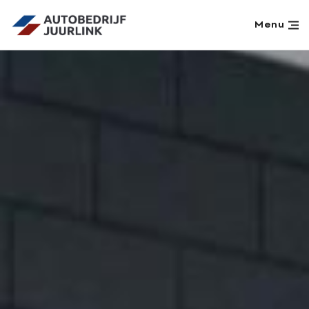
Menu
Home
Aanbod
Werkplaats
Diensten
Over ons
Verkocht
Vacatures
Contact
Aanvraag terugroepactie