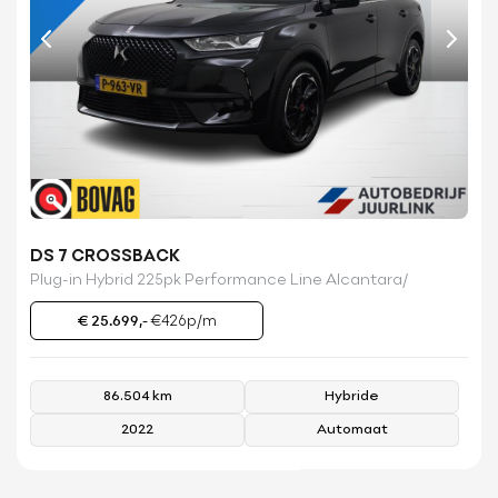
DS 7 CROSSBACK
Plug-in Hybrid 225pk Performance Line Alcantara/
€ 25.699,-
€426p/m
86.504 km
Hybride
2022
Automaat