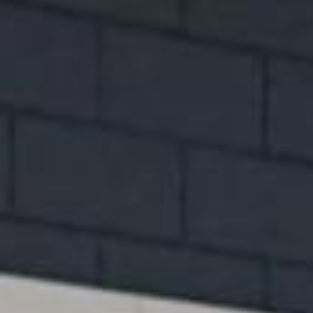
Contact
Adres
info@juurlink.nl
Koningsspil 6
0523-654030
7773 NK Hardenberg
Openingstijden
Openingstijden Showroom
Werkplaats
Ma-vr
08:00 - 18:00
Za
09:00 - 16.00
Ma-vr
07:30 - 17:30
Buiten openingstijden op
Za
Gesloten
afspraak
mogelijk