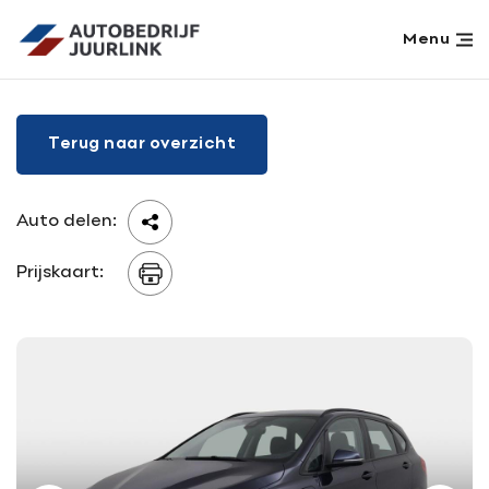
Menu
Home
Terug naar overzicht
Aanbod
Werkplaats
Diensten
Auto delen:
Over ons
Prijskaart:
Verkocht
Vacatures
Contact
Contact
Adres
info@juurlink.nl
Koningsspil 6