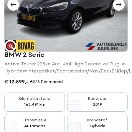
0523-654030
7773 NK Hardenberg
Openingstijden
Openingstijden Showroom
Werkplaats
Ma-vr
08:00 - 18:00
Za
09:00 - 16.00
Ma-vr
07:30 - 17:30
Buiten openingstijden op
Za
Gesloten
afspraak
mogelijk
BMW 2 Serie
Active Tourer 225xe Aut. 4x4 High Executive Plug-in
HybrideWinterpakket/Sportstoelen/Nav/Ecc/El.Klep/
€ 12.899,-
€225 Per maand
Kilometerstand
Bouwjaar
163.491 km
2019
Transmissie
Brandstof
Automaat
Hybride