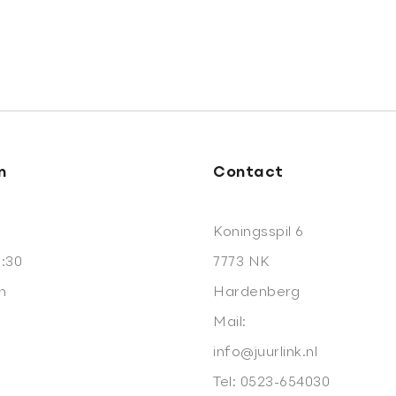
n
Contact
Koningsspil 6
7:30
7773 NK
n
Hardenberg
Mail:
info@juurlink.nl
Tel:
0523-654030