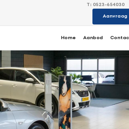
T:
0523-654030
Sterk in alle
Aanvraag 
Home
Aanbod
Contac
Aanbod
Diensten
Verkocht
Contact