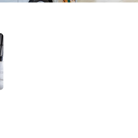
Openingstijden Werkplaats
Openingstijden Showro
Ma-vr
07:30 - 17:30
Ma-vr
08:00 - 18:00
Za
Gesloten
Za
09:00 - 16.00
Buiten openingstijden op afs
mogelijk