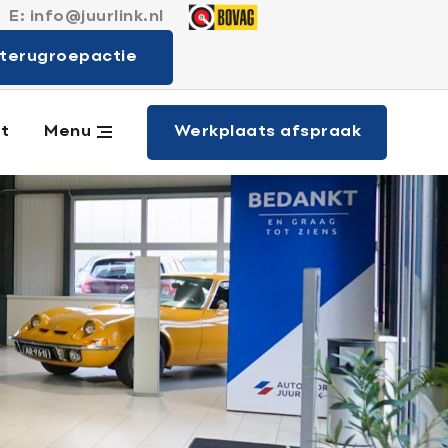
E:
info@juurlink.nl
 merken
terugroepactie
Werkplaats afspraak
t
Menu