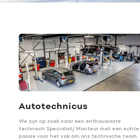
Boven CAO-
Lees meer
salaris!
Doorgroeien bij
ons is mogelijk
Contact
Adres
info@juurlink.nl
Koningsspil 6
0523-654030
7773 NK Hardenberg
Autotechnicus
We zijn op zoek naar een enthousiaste
technisch Specialist/ Monteur met een echte
passie voor het vak om ons technische team