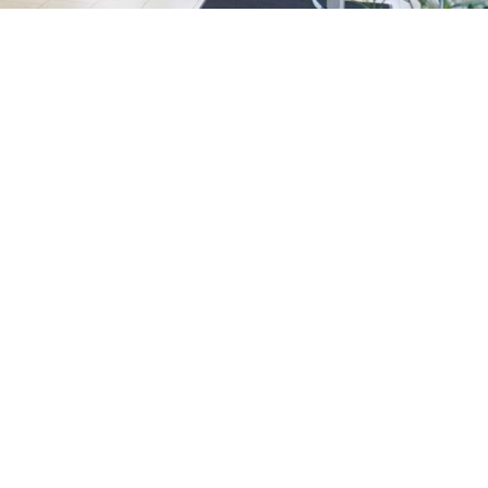
om
praak