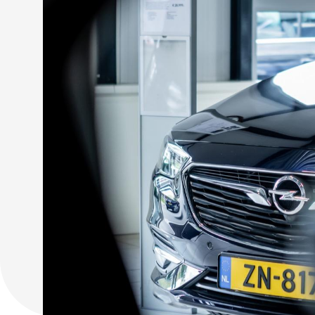
Contact
Adres
info@juurlink.nl
Koningsspil 6
0523-654030
7773 NK Hardenberg