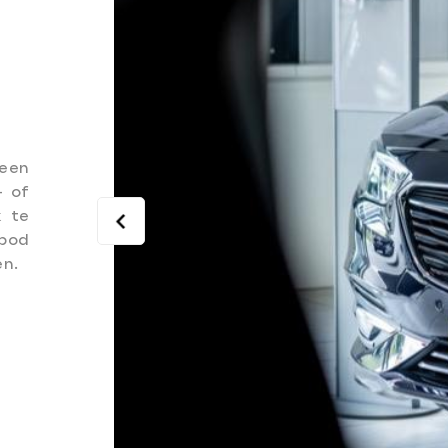
een
- of
k te
bod
en.