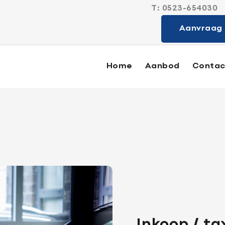
T:
0523-654030
Sterk in alle
Aanvraag 
Home
Aanbod
Contac
Aanbod
Diensten
Verkocht
Contact
Inkoop / ta