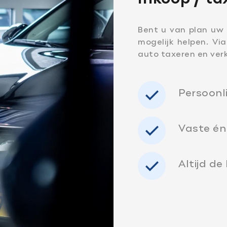
Bent u van plan uw 
mogelijk helpen. Vi
auto taxeren en ver
Openingstijden Werkplaats
Openingstijden Showro
Ma-vr
07:30 - 17:30
Ma-vr
08:00 - 18:00
Za
Gesloten
Za
09:00 - 16.00
Persoonl
Buiten openingstijden op afs
mogelijk
Vaste én 
Altijd de