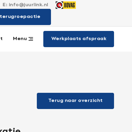
E:
info@juurlink.nl
 merken
terugroepactie
Werkplaats afspraak
t
Menu
Terug naar overzicht
xatie