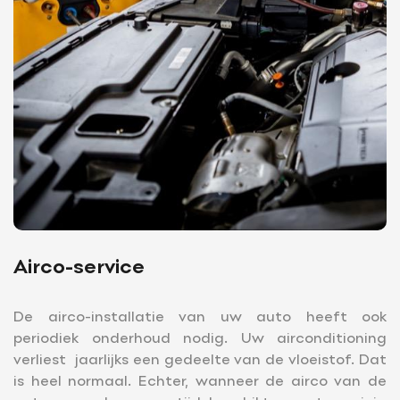
Contact
Adres
info@juurlink.nl
Koningsspil 6
0523-654030
7773 NK Hardenberg
Openingstijden
Openingstijden Showroom
Werkplaats
Ma-vr
08:00 - 18:00
Za
09:00 - 16.00
Ma-vr
07:30 - 17:30
Buiten openingstijden op
Za
Gesloten
afspraak
mogelijk
Airco-service
De airco-installatie van uw auto heeft ook
periodiek onderhoud nodig. Uw airconditioning
verliest jaarlijks een gedeelte van de vloeistof. Dat
is heel normaal. Echter, wanneer de airco van de