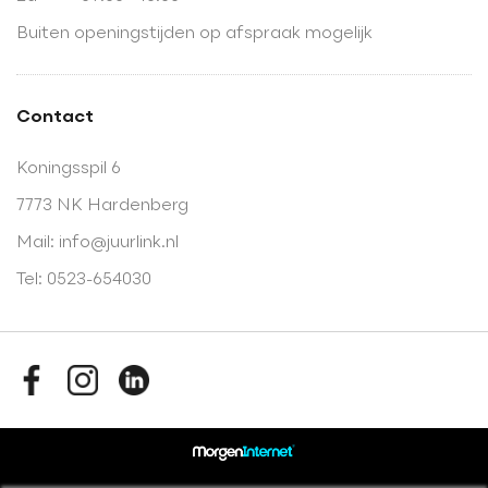
Buiten openingstijden op afspraak mogelijk
Contact
Koningsspil 6
7773 NK Hardenberg
Mail:
info@juurlink.nl
Tel:
0523-654030