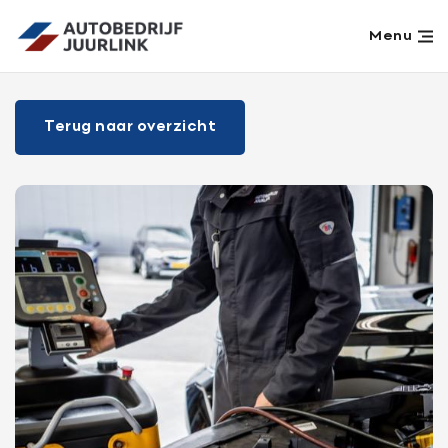
Menu
Home
Terug naar overzicht
Aanbod
Werkplaats
Diensten
Over ons
Verkocht
Vacatures
Contact
Aanvraag terugroepactie