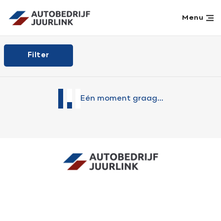
Filters
Menu
Home
Filter
merk
Aanbod
Werkplaats
model
Eén moment graag...
Diensten
Over ons
brandstof
Verkocht
Vacatures
transmissie
Contact
kleur
Contact
Adres
info@juurlink.nl
Koningsspil 6
carrosserie