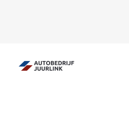
Contact
Adres
info@juurlink.nl
Koningsspil 6
0523-654030
7773 NK Hardenberg