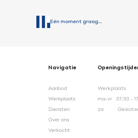
Eén moment graag...
Openingstijden Werkplaats
Openingstijden Showro
Ma-vr
07:30 - 17:30
Ma-vr
08:00 - 18:00
Za
Gesloten
Za
09:00 - 16.00
Buiten openingstijden op afs
mogelijk
Navigatie
Openingstijde
Aanbod
Werkplaats
Werkplaats
ma-vr 07:30 - 1
Diensten
za Geslote
Over ons
Verkocht