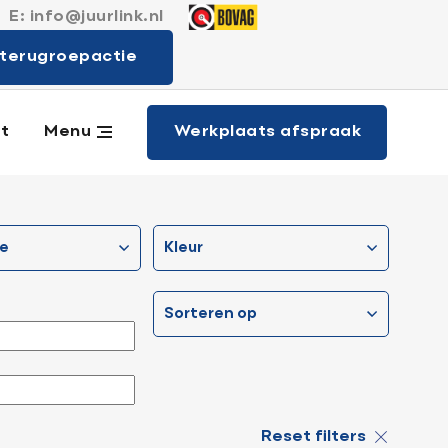
E:
info@juurlink.nl
 merken
terugroepactie
Werkplaats afspraak
t
Menu
ie
kleur
sorteren op
Reset filters