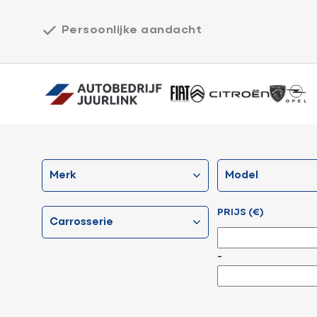
Persoonlijke aandacht
Home
merk
model
Werkplaats
PRIJS (€)
Over ons
carrosserie
-
Vacatures
Aanvraag terugroepactie