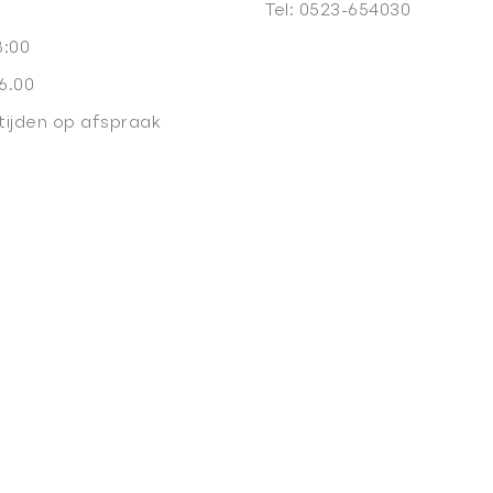
Tel:
0523-654030
8:00
6.00
tijden op afspraak