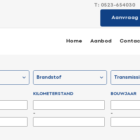
T:
0523-654030
Sterk in alle
Aanvraag 
Home
Aanbod
Contac
Aanbod
brandstof
transmiss
Diensten
KILOMETERSTAND
BOUWJAAR
Verkocht
-
-
Contact