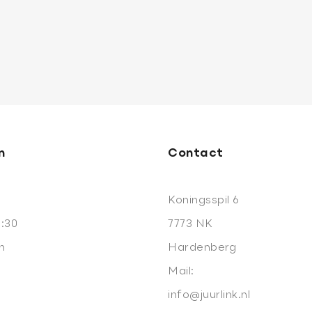
om
praak
n
Contact
Koningsspil 6
7:30
7773 NK
n
Hardenberg
Mail:
info@juurlink.nl